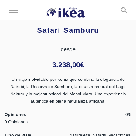
Cambiar
al
modo
Safari Samburu
de
navegación
desde
3.238,00
€
Un viaje inolvidable por Kenia que combina la elegancia de
Nairobi, la Reserva de Samburu, la riqueza natural del Lago
Nakuru y la majestuosidad del Masai Mara. Una experiencia
auténtica en plena naturaleza africana.
Opiniones
0/5
0 Opiniones
Tipo de viaje
Naturaleza, Safaris, Vacaciones,