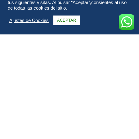
tus siguientes visitas. Al pulsar “Aceptar”,consientes al uso
de todas las cookies del sitio.
Ajustes de Cookies
ACEPTAR
Información
Itinerario
Alojamientos
FAQs & Opiniones
Galería
Fechas & Precios
Todo sobre Safari Samburu.
✨ Embárcate en un
safari único por Kenia
que te llevará
desde la cosmopolita
Nairobi
hasta las tierras salvajes de
Samburu, Aberdare, Lago Nakuru y Masai Mara
.