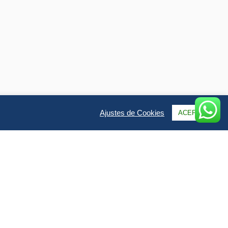
Ajustes de Cookies
ACEPTAR
Qs & Opiniones
Galería
uye el viaje en un vistazo