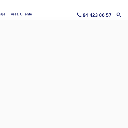
iaje
Área Cliente
94 423 06 57