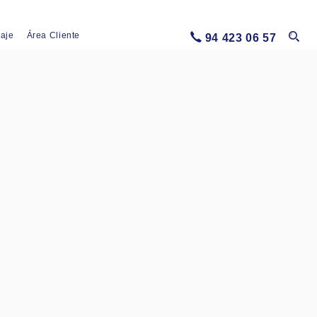
iaje
Área Cliente
94 423 06 57