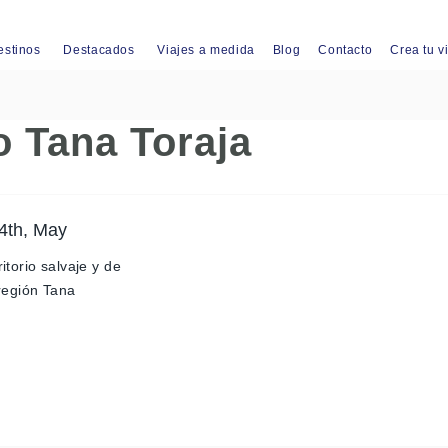
estinos
Destacados
Viajes a medida
Blog
Contacto
Crea tu v
io Tana Toraja
4th, May
itorio salvaje y de
 región Tana