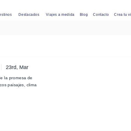
estinos
Destacados
Viajes a medida
Blog
Contacto
Crea tu v
23rd, Mar
ple la promesa de
cos paisajes, clima