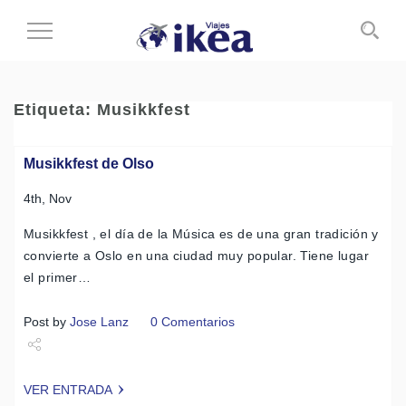
Cambiar
al
modo
de
Etiqueta:
Musikkfest
navegación
Musikkfest de Olso
4th, Nov
Musikkfest , el día de la Música es de una gran tradición y
convierte a Oslo en una ciudad muy popular. Tiene lugar
el primer…
Post by
Jose Lanz
0 Comentarios
Share
VER ENTRADA
Tweet