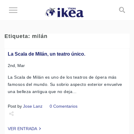
Cambiar
al
modo
de
Etiqueta:
milán
navegación
La Scala de Milán, un teatro único.
2nd, Mar
La Scala de Milán es uno de los teatros de ópera más
famosos del mundo. Su sobrio aspecto exterior envuelve
una belleza antigua que no deja…
Post by
Jose Lanz
0 Comentarios
Share
VER ENTRADA
Tweet