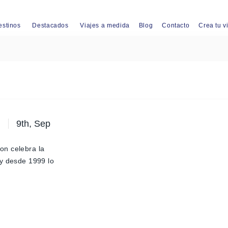
estinos
Destacados
Viajes a medida
Blog
Contacto
Crea tu v
9th, Sep
on celebra la
 y desde 1999 lo