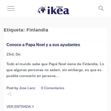
Cambiar
al
modo
de
Etiqueta:
Finlandia
navegación
Conoce a Papa Noel y a sus ayudantes
23rd, Dic
Todo el mundo sabe que Papá Noel viene de Finlandia. Lo
que algunas personas no saben, sin embargo, es que es
posible conocerlo en persona…
Post by
Jose Lanz
0 Comentarios
Share
VER ENTRADA
Tweet