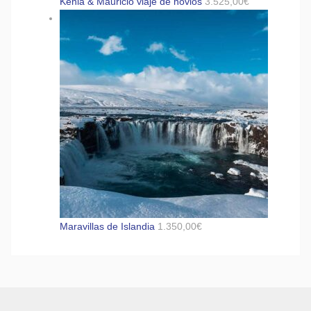
Kenia & Mauricio viaje de novios
3.525,00
€
Maravillas de Islandia
1.350,00
€