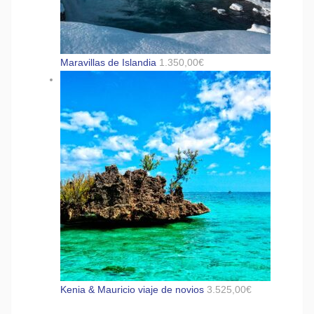
Maravillas de Islandia
1.350,00
€
Kenia & Mauricio viaje de novios
3.525,00
€