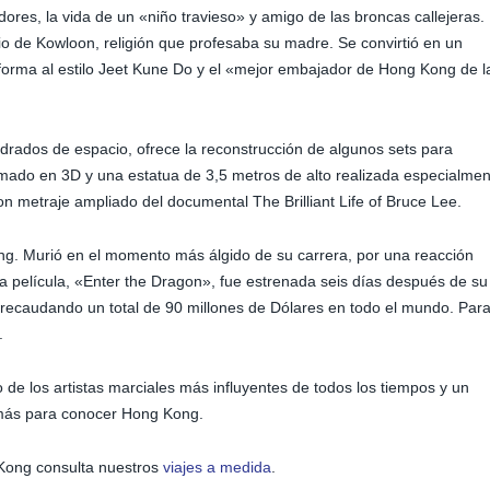
dores, la vida de un «niño travieso» y amigo de las broncas callejeras.
rio de Kowloon, religión que profesaba su madre. Se convirtió en un
forma al estilo Jeet Kune Do y el «mejor embajador de Hong Kong de l
rados de espacio, ofrece la reconstrucción de algunos sets para
mado en 3D y una estatua de 3,5 metros de alto realizada especialmen
n metraje ampliado del documental The Brilliant Life of Bruce Lee.
ng. Murió en el momento más álgido de su carrera, por una reacción
ima película, «Enter the Dragon», fue estrenada seis días después de su
a recaudando un total de 90 millones de Dólares en todo el mundo. Par
.
e los artistas marciales más influyentes de todos los tiempos y un
e más para conocer Hong Kong.
Kong consulta nuestros
viajes a medida
.