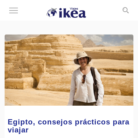
Cambiar
al
modo
de
navegación
Egipto, consejos prácticos para
viajar