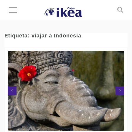
Cambiar
al
modo
de
Etiqueta:
viajar a Indonesia
navegación
Siguiente
Anterior