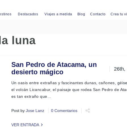
estinos
Destacados
Viajes a medida
Blog
Contacto
Crea tu v
la luna
San Pedro de Atacama, un
26th,
desierto mágico
Un oasis entre extrañas y fascinantes dunas, cañones, géis
el volcán Licancabur, el paisaje que rodea San Pedro de At
es tan extraño que…
Post by
Jose Lanz
0 Comentarios
VER ENTRADA