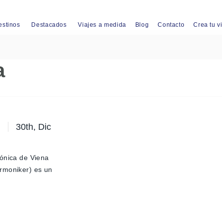
estinos
Destacados
Viajes a medida
Blog
Contacto
Crea tu v
a
30th, Dic
mónica de Viena
rmoniker) es un