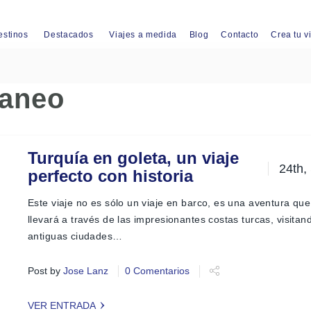
estinos
Destacados
Viajes a medida
Blog
Contacto
Crea tu v
raneo
Turquía en goleta, un viaje
24th,
perfecto con historia
Este viaje no es sólo un viaje en barco, es una aventura que
llevará a través de las impresionantes costas turcas, visitan
antiguas ciudades…
Post by
Jose Lanz
0 Comentarios
VER ENTRADA