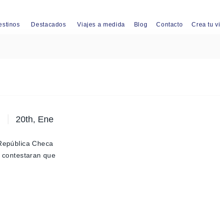
estinos
Destacados
Viajes a medida
Blog
Contacto
Crea tu v
20th, Ene
 República Checa
e contestaran que