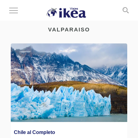
Cambiar
al
modo
VALPARAISO
de
navegación
Chile al Completo