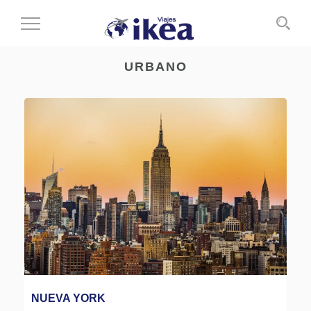
Cambiar
al
modo
URBANO
de
navegación
NUEVA YORK