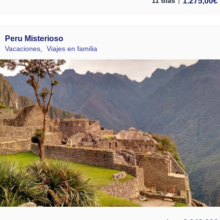
1.275,00
€
11 días
Peru Misterioso
Vacaciones
,
Viajes en familia