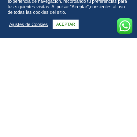
experiencia de navegación, recordando tu preferencias para
tus siguientes visitas. Al pulsar “Aceptar”,consientes al uso
de todas las cookies del sitio.
Ajustes de Cookies
ACEPTAR
Información
Itinerario
Alojamientos
FAQs & Opiniones
Galería
Todo sobre TANZANIA Y MALDIVAS LUNA DE MIEL.
Tu
luna de miel en Tanzania y Maldivas
es una combinación
perfecta entre aventura, emoción y relax, diseñada para
parejas que buscan una experiencia única y exclusiva. En este