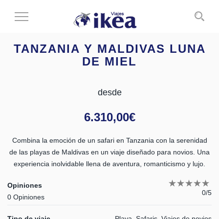
Cambiar
al
modo
TANZANIA Y MALDIVAS LUNA
de
DE MIEL
navegación
desde
6.310,00
€
Combina la emoción de un safari en Tanzania con la serenidad
de las playas de Maldivas en un viaje diseñado para novios. Una
experiencia inolvidable llena de aventura, romanticismo y lujo.
Opiniones
0/5
0 Opiniones
Tipo de viaje
Playa, Safaris, Viajes de novios