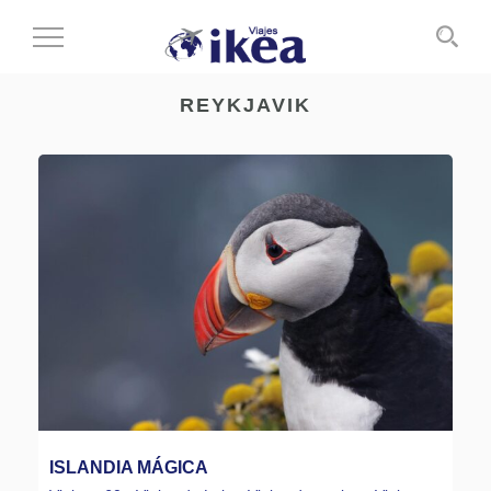
Cambiar
al
modo
REYKJAVIK
de
navegación
ISLANDIA MÁGICA