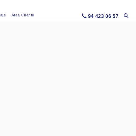
iaje
Área Cliente
94 423 06 57