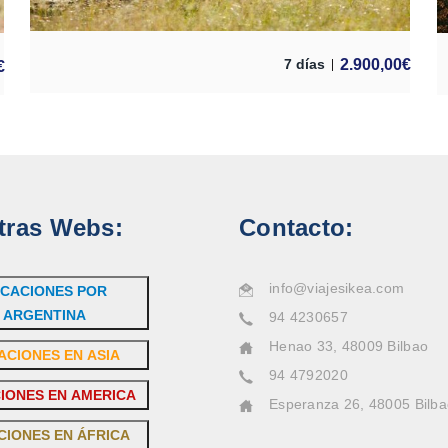
2.900,00
€
7 días
€
tras Webs:
Contacto:
info@viajesikea.com
CACIONES POR
ARGENTINA
94 4230657
Henao 33, 48009 Bilbao
ACIONES EN ASIA
94 4792020
IONES EN AMERICA
Esperanza 26, 48005 Bilb
CIONES EN ÁFRICA