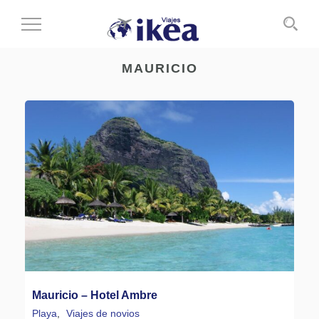
Cambiar
al
modo
MAURICIO
de
navegación
Mauricio – Hotel Ambre
Playa
,
Viajes de novios