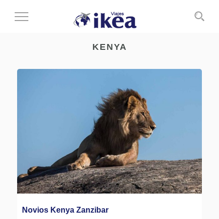
Cambiar
al
modo
KENYA
de
navegación
Novios Kenya Zanzibar