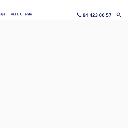
iaje
Área Cliente
94 423 06 57