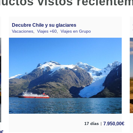
uctos vistos reciente
Decubre Chile y su glaciares
Vacaciones
,
Viajes +60
,
Viajes en Grupo
7.950,00
€
17 días
0
€