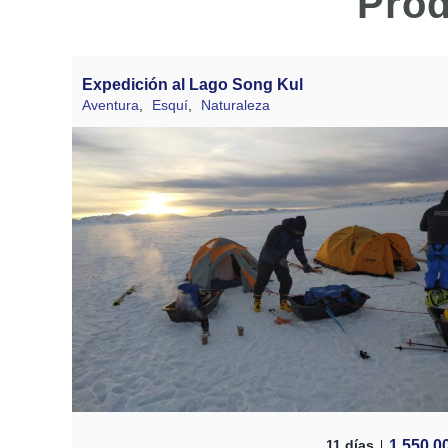
Prod
Expedición al Lago Song Kul
Aventura
,
Esquí
,
Naturaleza
1.550,0
11 días