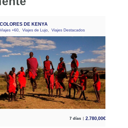
mente
COLORES DE KENYA
Viajes +60
,
Viajes de Lujo
,
Viajes Destacados
2.780,00
€
7 días