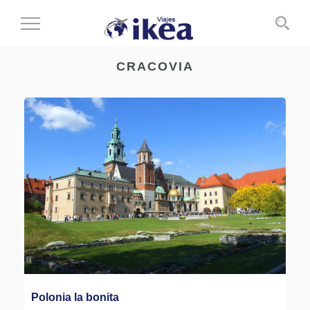
Cambiar
al
modo
CRACOVIA
de
navegación
Polonia la bonita