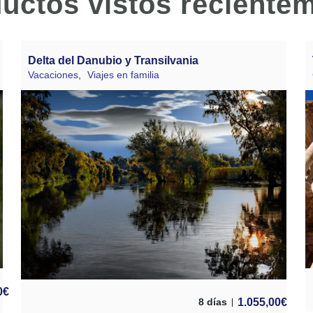
uctos vistos reciente
Delta del Danubio y Transilvania
Vacaciones
,
Viajes en familia
0
€
1.055,00
€
8 días