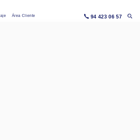
iaje
Área Cliente
94 423 06 57