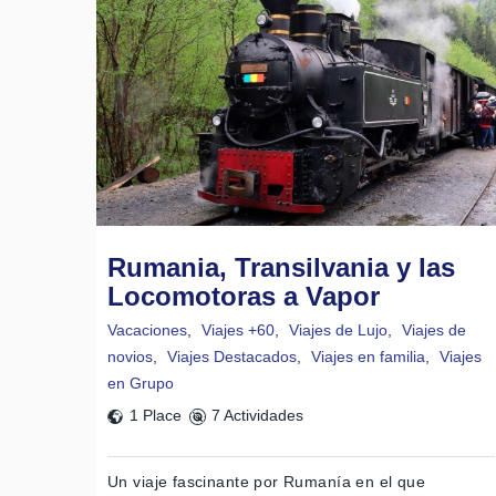
Rumania, Transilvania y las
Locomotoras a Vapor
Vacaciones
,
Viajes +60
,
Viajes de Lujo
,
Viajes de
novios
,
Viajes Destacados
,
Viajes en familia
,
Viajes
en Grupo
1 Place
7 Actividades
Un viaje fascinante por Rumanía en el que