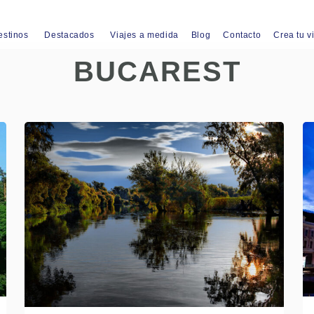
estinos
Destacados
Viajes a medida
Blog
Contacto
Crea tu v
BUCAREST