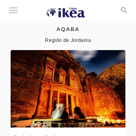
Cambiar
al
modo
AQABA
de
navegación
Región de Jordania