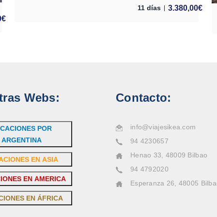
3.380,00
€
11 días
0
€
tras Webs:
Contacto:
info@viajesikea.com
CACIONES POR
ARGENTINA
94 4230657
Henao 33, 48009 Bilbao
ACIONES EN ASIA
94 4792020
IONES EN AMERICA
Esperanza 26, 48005 Bilb
CIONES EN ÁFRICA