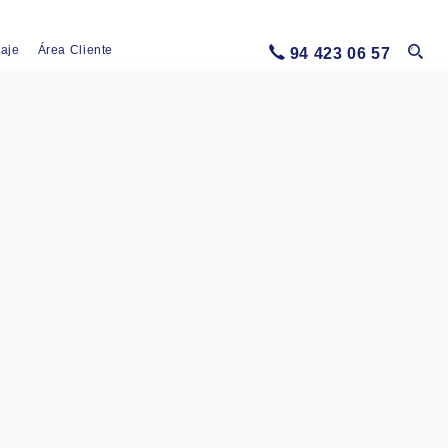
iaje
Área Cliente
94 423 06 57