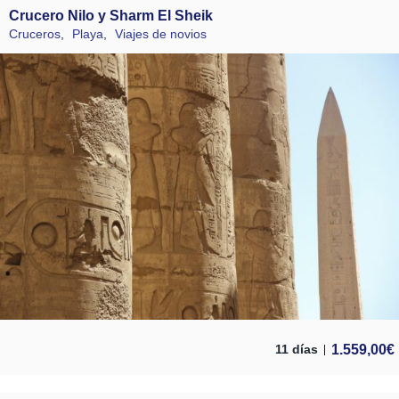
Crucero Nilo y Sharm El Sheik
Cruceros
,
Playa
,
Viajes de novios
1.559,00
€
11 días