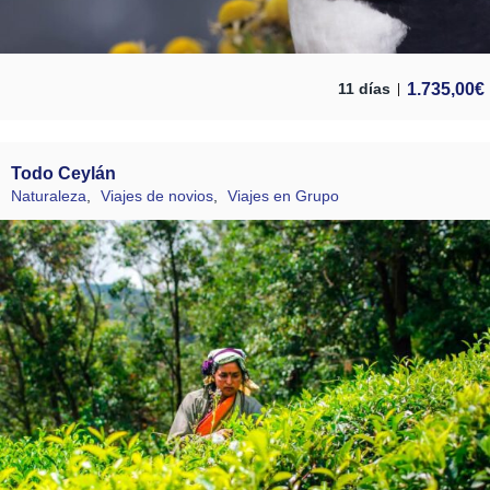
1.735,00
€
11 días
Todo Ceylán
Naturaleza
,
Viajes de novios
,
Viajes en Grupo