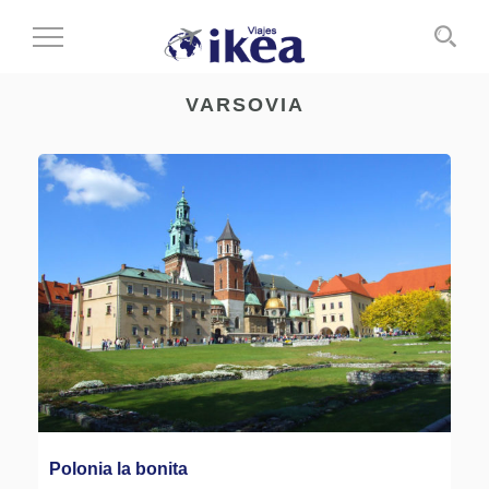
Cambiar
al
modo
VARSOVIA
de
navegación
Polonia la bonita