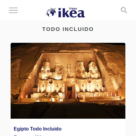
Cambiar
al
modo
TODO INCLUIDO
de
navegación
Egipto Todo Incluido