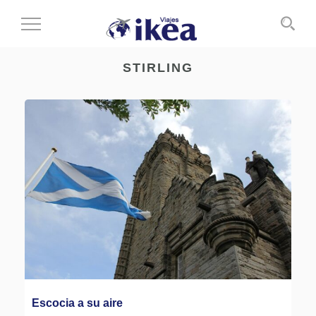
Cambiar
al
modo
STIRLING
de
navegación
Escocia a su aire