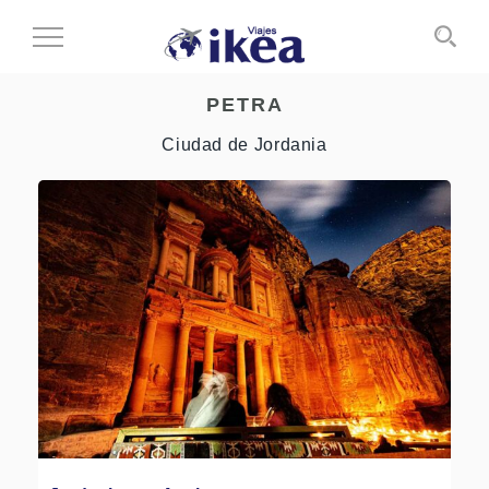
Cambiar
al
modo
PETRA
de
navegación
Ciudad de Jordania