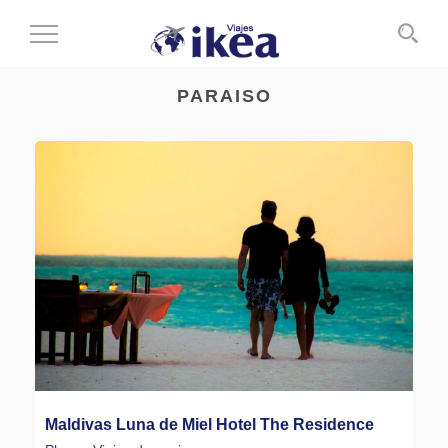
Cambiar
al
modo
PARAISO
de
navegación
Maldivas Luna de Miel Hotel The Residence