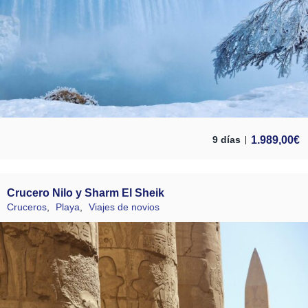
1.989,00
€
9 días
Crucero Nilo y Sharm El Sheik
Cruceros
,
Playa
,
Viajes de novios