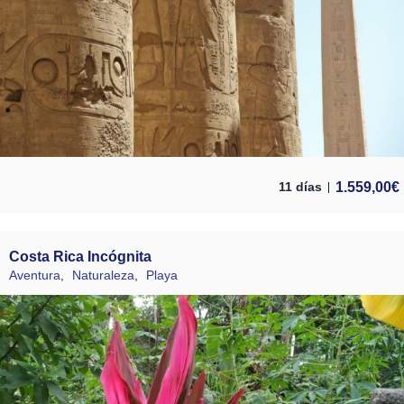
1.559,00
€
11 días
Costa Rica Incógnita
Aventura
,
Naturaleza
,
Playa