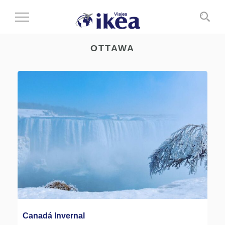
Cambiar
al
modo
OTTAWA
de
navegación
Canadá Invernal