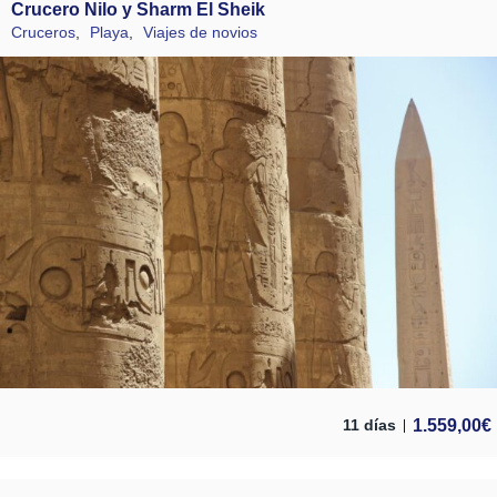
Crucero Nilo y Sharm El Sheik
Cruceros
,
Playa
,
Viajes de novios
1.559,00
€
11 días