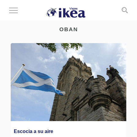
Cambiar
al
modo
OBAN
de
navegación
Escocia a su aire