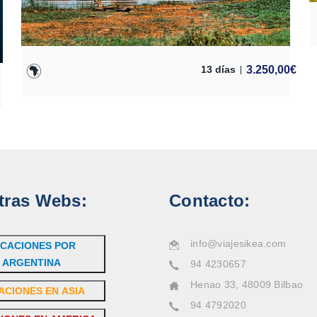
3.250,00
€
13 días
tras Webs:
Contacto:
info@viajesikea.com
CACIONES POR
ARGENTINA
94 4230657
Henao 33, 48009 Bilbao
ACIONES EN ASIA
94 4792020