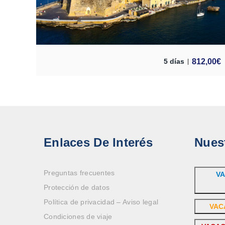
812,00
€
5 días
Enlaces De Interés
Nues
Preguntas frecuentes
VA
Protección de datos
Política de privacidad – Aviso legal
VAC
Condiciones de viaje