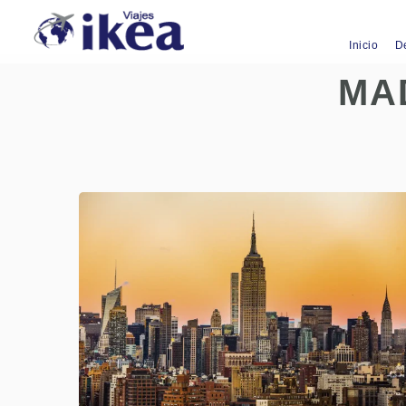
Inicio
D
MA