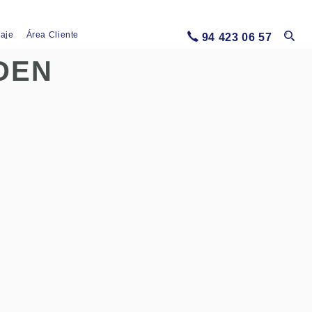
iaje
Área Cliente
94 423 06 57
DEN