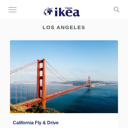
Cambiar
al
modo
LOS ANGELES
de
navegación
California Fly & Drive