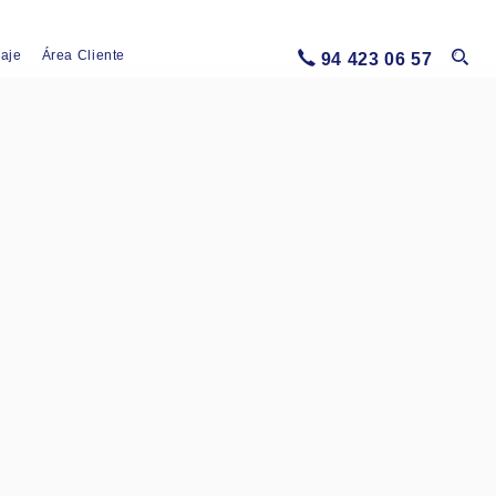
iaje
Área Cliente
94 423 06 57