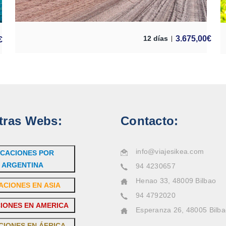
3.675,00
€
12 días
€
tras Webs:
Contacto:
info@viajesikea.com
CACIONES POR
ARGENTINA
94 4230657
Henao 33, 48009 Bilbao
ACIONES EN ASIA
94 4792020
IONES EN AMERICA
Esperanza 26, 48005 Bilb
CIONES EN ÁFRICA