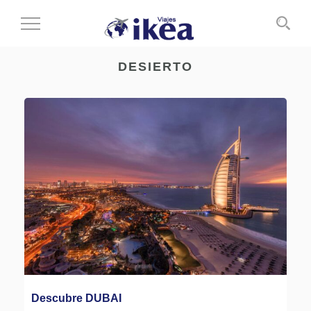
Cambiar
al
modo
DESIERTO
de
navegación
Descubre DUBAI