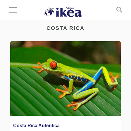
Cambiar
al
modo
COSTA RICA
de
navegación
Costa Rica Autentica