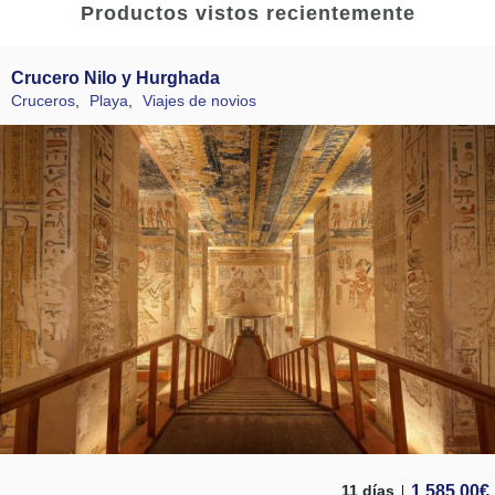
Productos vistos recientemente
Crucero Nilo y Hurghada
Cruceros
,
Playa
,
Viajes de novios
1.585,00
€
11 días