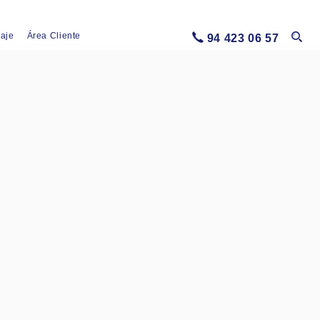
iaje
Área Cliente
94 423 06 57