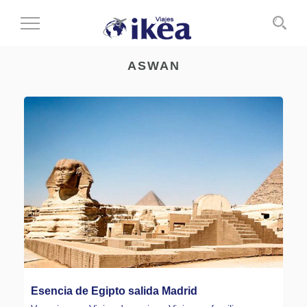
Cambiar
al
modo
ASWAN
de
navegación
Esencia de Egipto salida Madrid