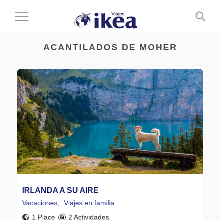
Cambiar
al
modo
ACANTILADOS DE MOHER
de
navegación
IRLANDA A SU AIRE
Vacaciones
,
Viajes en familia
1 Place
2 Actividades