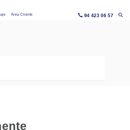
iaje
Área Cliente
94 423 06 57
mente